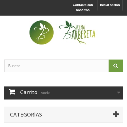
Contacte con
Iniciar sesión
nosotros
Carrito:
vacío
CATEGORÍAS