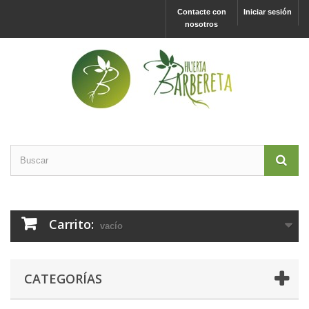
Contacte con
Iniciar sesión
nosotros
Carrito:
vacío
CATEGORÍAS