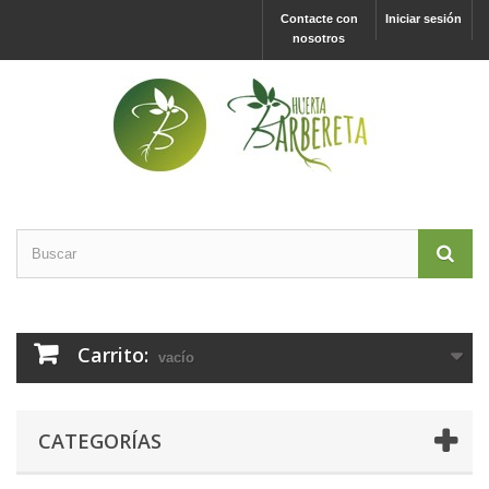
Contacte con
Iniciar sesión
nosotros
Carrito:
vacío
CATEGORÍAS