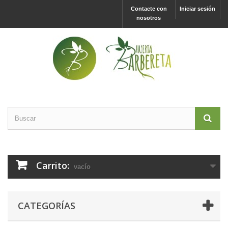
Contacte con
Iniciar sesión
nosotros
Carrito:
vacío
CATEGORÍAS