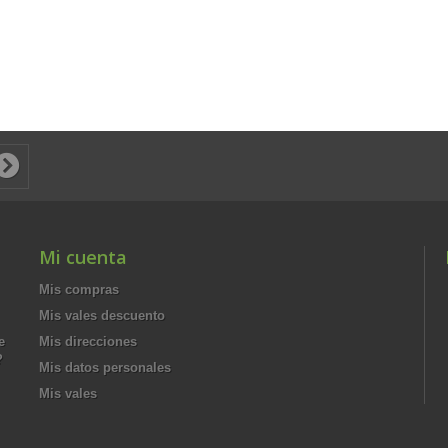
Mi cuenta
Mis compras
Mis vales descuento
e
Mis direcciones
?
Mis datos personales
Mis vales