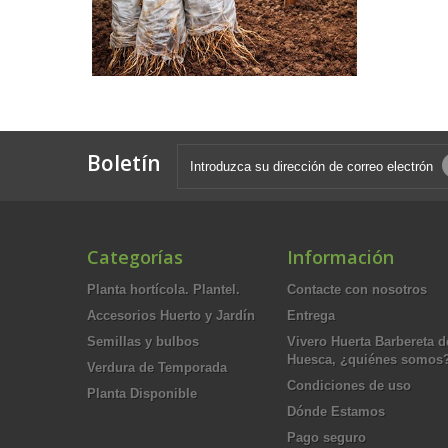
Boletín
Categorías
Información
Planta hortícola. Plantel.
Contacte con nosotros
Accesorios Huerto y Jardín
Entrega
Semillas y bulbos
Vivero Huerta Barbereta d
Huesca, ¿quiénes somos
Verdura de Temporada
Condiciones de uso
Planta Disponible
Dónde Estamos
Pago seguro