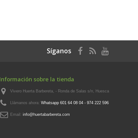
Síganos
Información sobre la tienda
Vivero Huerta Barbereta, - Ronda de Salas s/n, Huesca
Llámanos ahora:
Whatsapp 601 64 08 04 - 974 222 596
Email:
info@huertabarbereta.com