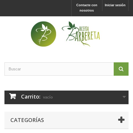
Contacte con
Iniciar sesión
nosotros
Carrito:
vacío
CATEGORÍAS