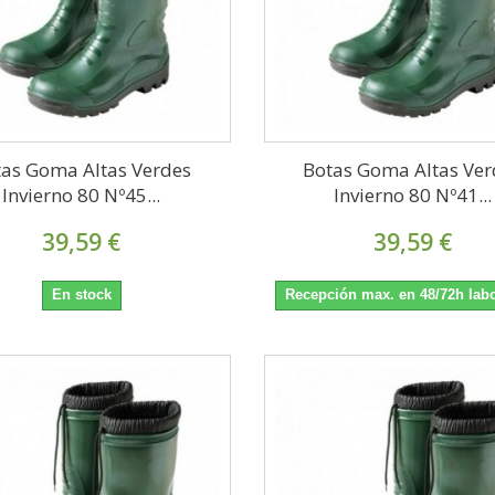
tas Goma Altas Verdes
Botas Goma Altas Ver
Invierno 80 Nº45...
Invierno 80 Nº41...
39,59 €
39,59 €
En stock
Recepción max. en 48/72h lab