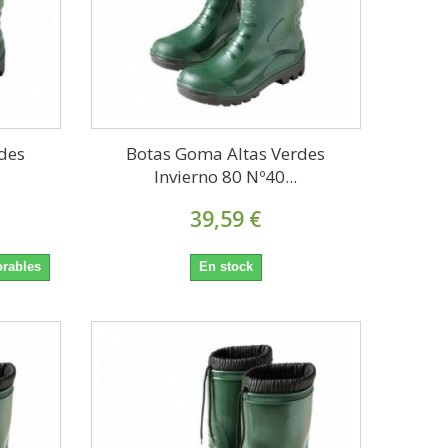
des
Botas Goma Altas Verdes
Invierno 80 Nº40...
39,59 €
orables
En stock