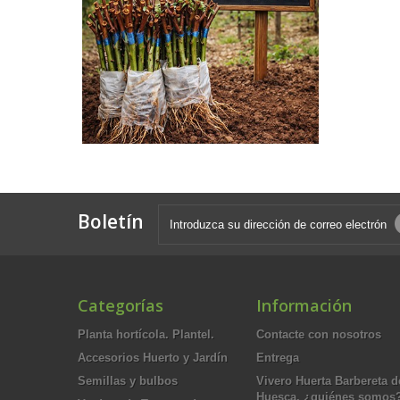
Boletín
Categorías
Información
Planta hortícola. Plantel.
Contacte con nosotros
Accesorios Huerto y Jardín
Entrega
Semillas y bulbos
Vivero Huerta Barbereta d
Huesca, ¿quiénes somos