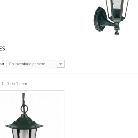
ES
por
En inventario primero
1 - 1 de 1 item