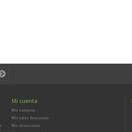
Mi cuenta
Mis compras
Mis vales descuento
e
Mis direcciones
?