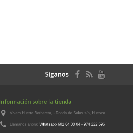
Síganos
Información sobre la tienda
Vivero Huerta Barbereta, - Ronda de Salas s/n, Huesca
Llámanos ahora:
Whatsapp 601 64 08 04 - 974 222 596