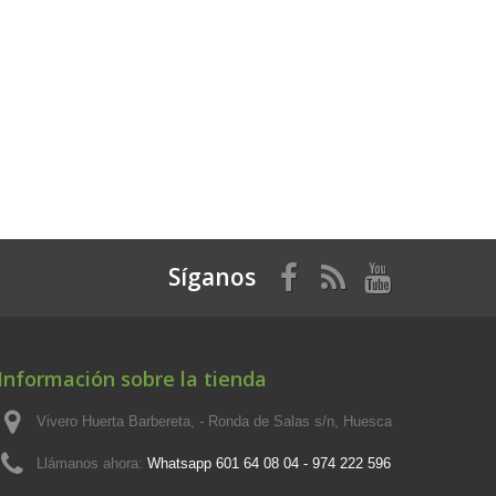
Síganos
Información sobre la tienda
Vivero Huerta Barbereta, - Ronda de Salas s/n, Huesca
Llámanos ahora:
Whatsapp 601 64 08 04 - 974 222 596