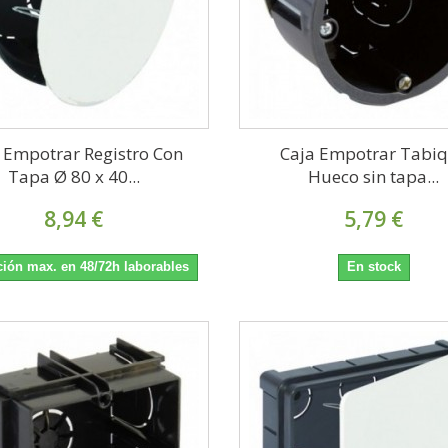
 Empotrar Registro Con
Caja Empotrar Tabi
Tapa Ø 80 x 40...
Hueco sin tapa...
8,94 €
5,79 €
ión max. en 48/72h laborables
En stock