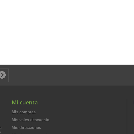
Mi cuenta
Mis compras
Mis vales descuento
e
Mis direcciones
?