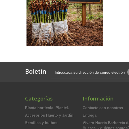
Boletín
Categorías
Información
Planta hortícola. Plantel.
Contacte con nosotros
Accesorios Huerto y Jardín
Entrega
Semillas y bulbos
Vivero Huerta Barbereta d
Huesca, ¿quiénes somos