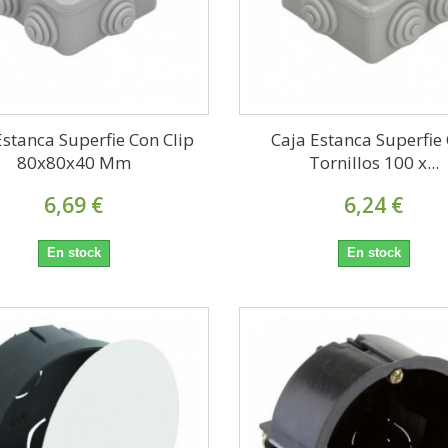
Estanca Superfie Con Clip
Caja Estanca Superfie
80x80x40 Mm
Tornillos 100 x...
6,69 €
6,24 €
En stock
En stock