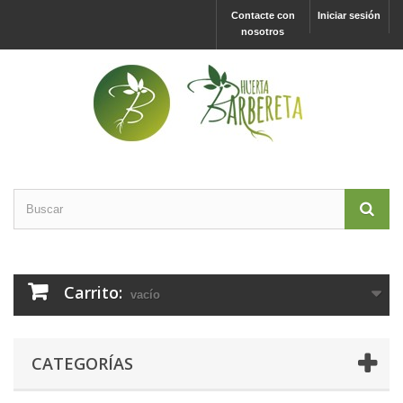
Contacte con
Iniciar sesión
nosotros
Carrito:
vacío
CATEGORÍAS