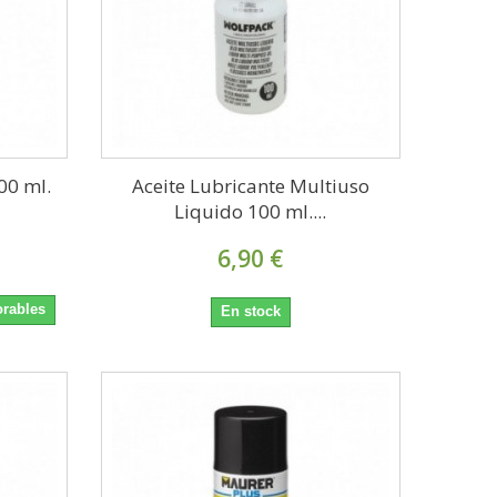
00 ml.
Aceite Lubricante Multiuso
Liquido 100 ml....
6,90 €
orables
En stock