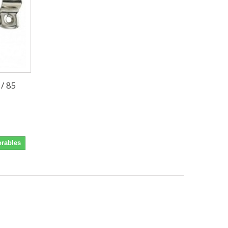
/ 85
orables