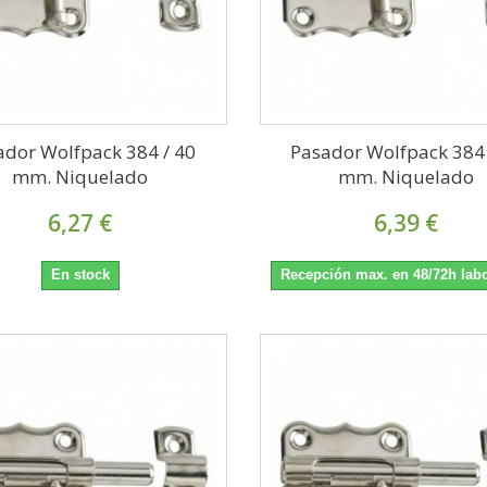
ador Wolfpack 384 / 40
Pasador Wolfpack 384 
mm. Niquelado
mm. Niquelado
6,27 €
6,39 €
En stock
Recepción max. en 48/72h lab