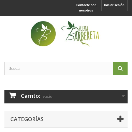
Contacte con
Iniciar sesión
nosotros
Carrito:
vacío
CATEGORÍAS