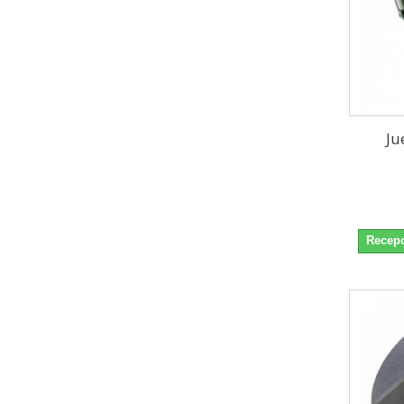
Ju
Recepc