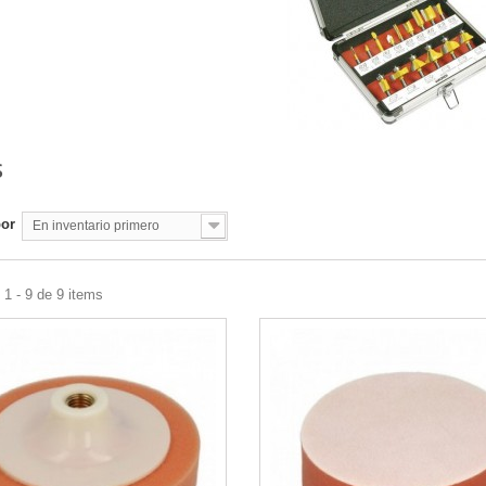
S
por
En inventario primero
1 - 9 de 9 items