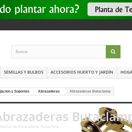
SEMILLAS Y BULBOS
ACCESORIOS HUERTO Y JARDÍN
HOGA
ijacion y Soportes
Abrazaderas
Abrazaderas Butaclamp
Abrazaderas Butaclam
oductos de Abrazaderas Butaclamp