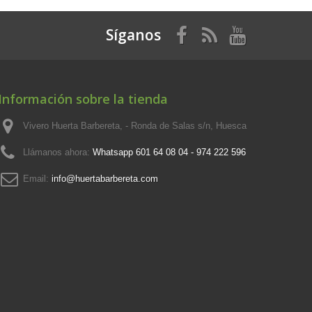
Síganos
Información sobre la tienda
Vivero Huerta Barbereta, - Ronda de Salas s/n, Huesca
Llámanos ahora:
Whatsapp 601 64 08 04 - 974 222 596
Email:
info@huertabarbereta.com