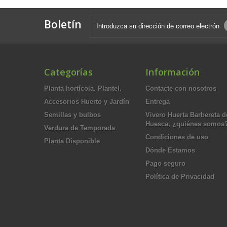
Boletín
Categorías
Información
Planta hortícola. Plantel.
Contacte con nosotros
Accesorios Huerto y Jardín
Entrega
Semillas y bulbos
Vivero Huerta Barbereta d
Huesca, ¿quiénes somos
Verdura de Temporada
Condiciones de uso
Planta Disponible
Dónde Estamos
Pago seguro
Política de Privacidad