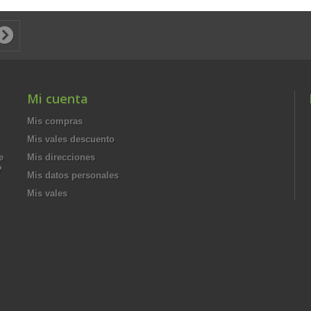
Mi cuenta
Mis compras
Mis vales descuento
e
Mis direcciones
?
Mis datos personales
Mis vales