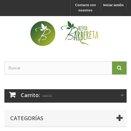
Contacte con
Iniciar sesión
nosotros
Carrito:
vacío
CATEGORÍAS