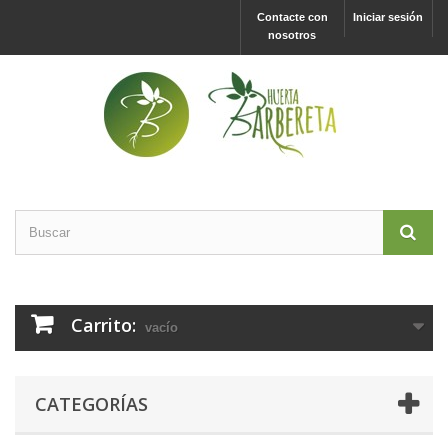
Contacte con
Iniciar sesión
nosotros
Carrito:
vacío
CATEGORÍAS