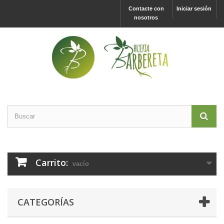
Contacte con
Iniciar sesión
nosotros
Carrito:
vacío
CATEGORÍAS