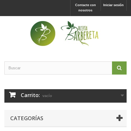
Contacte con
Iniciar sesión
nosotros
Carrito:
vacío
CATEGORÍAS