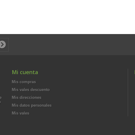
Mi cuenta
Mis compras
Mis vales descuento
e
Mis direcciones
?
Mis datos personales
Mis vales