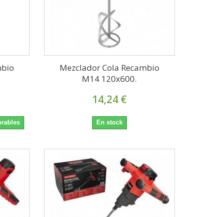
mbio
Mezclador Cola Recambio
.
M14 120x600.
14,24 €
orables
En stock