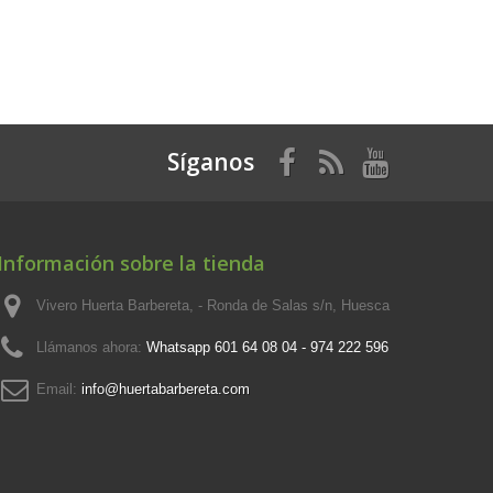
Síganos
Información sobre la tienda
Vivero Huerta Barbereta, - Ronda de Salas s/n, Huesca
Llámanos ahora:
Whatsapp 601 64 08 04 - 974 222 596
Email:
info@huertabarbereta.com