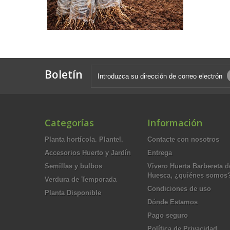
Boletín
Categorías
Información
Planta hortícola. Plantel.
Contacte con nosotros
Accesorios Huerto y Jardín
Entrega
Semillas y bulbos
Vivero Huerta Barbereta d
Huesca, ¿quiénes somos
Verdura de Temporada
Condiciones de uso
Planta Disponible
Dónde Estamos
Pago seguro
Política de Privacidad