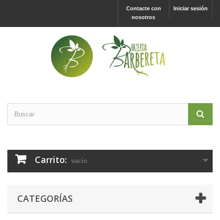
Contacte con
Iniciar sesión
nosotros
Carrito:
vacío
CATEGORÍAS