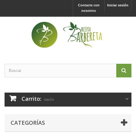
Contacte con
Iniciar sesión
nosotros
Carrito:
vacío
CATEGORÍAS