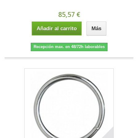
85,57 €
Añadir al carrito
Más
Recepción max. en 48/72h laborables