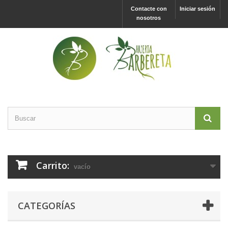
Contacte con
Iniciar sesión
nosotros
Carrito:
vacío
CATEGORÍAS