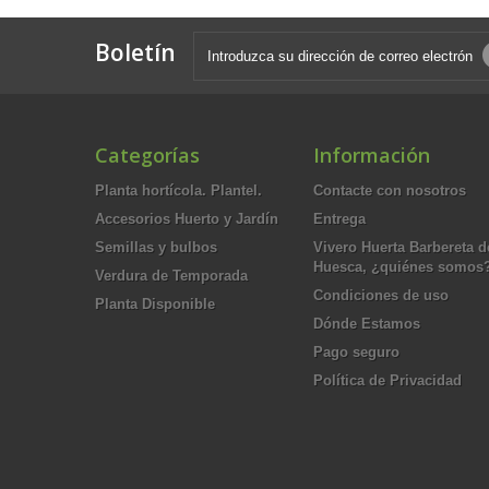
Boletín
Categorías
Información
Planta hortícola. Plantel.
Contacte con nosotros
Accesorios Huerto y Jardín
Entrega
Semillas y bulbos
Vivero Huerta Barbereta d
Huesca, ¿quiénes somos
Verdura de Temporada
Condiciones de uso
Planta Disponible
Dónde Estamos
Pago seguro
Política de Privacidad