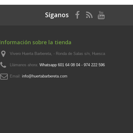
Síganos
Información sobre la tienda
Vivero Huerta Barbereta, - Ronda de Salas s/n, Huesca
Llámanos ahora:
Whatsapp 601 64 08 04 - 974 222 596
Email:
info@huertabarbereta.com