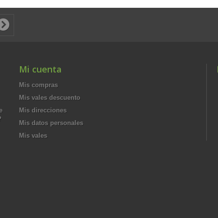
Mi cuenta
Mis compras
Mis vales descuento
e
Mis direcciones
?
Mis datos personales
Mis vales