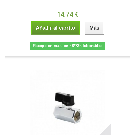
14,74 €
Añadir al carrito
Más
Recepción max. en 48/72h laborables