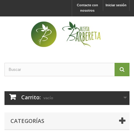
Contacte con
Iniciar sesión
nosotros
Carrito:
vacío
CATEGORÍAS