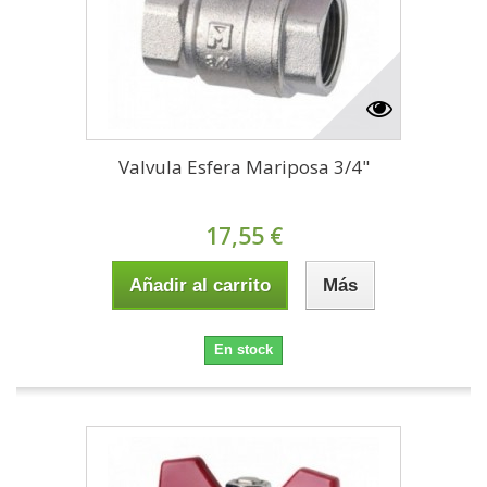
Valvula Esfera Mariposa 3/4"
17,55 €
Añadir al carrito
Más
En stock