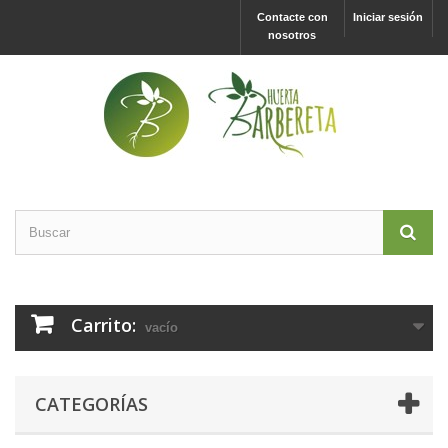
Contacte con
Iniciar sesión
nosotros
Carrito:
vacío
CATEGORÍAS