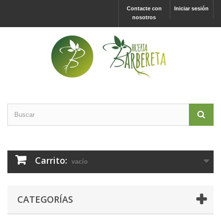
Contacte con
Iniciar sesión
nosotros
Carrito:
vacío
CATEGORÍAS