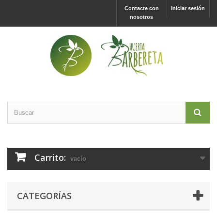
Contacte con
Iniciar sesión
nosotros
Carrito:
vacío
CATEGORÍAS