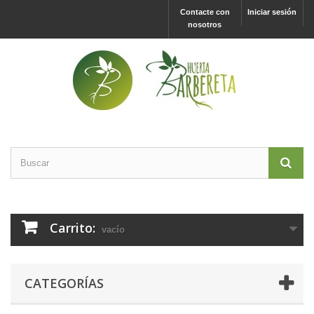
Contacte con
Iniciar sesión
nosotros
Carrito:
vacío
CATEGORÍAS