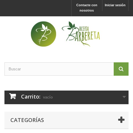
Contacte con
Iniciar sesión
nosotros
Carrito:
vacío
CATEGORÍAS