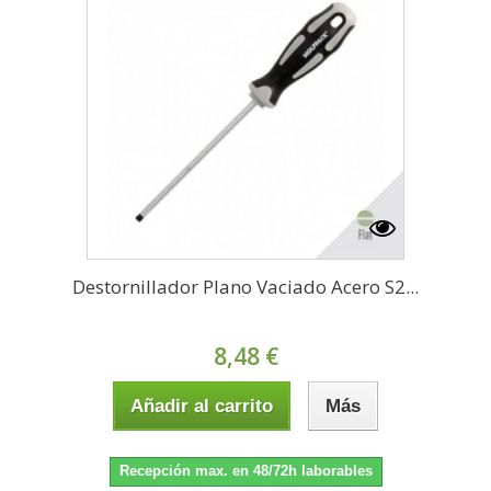
Destornillador Plano Vaciado Acero S2...
8,48 €
Añadir al carrito
Más
Recepción max. en 48/72h laborables