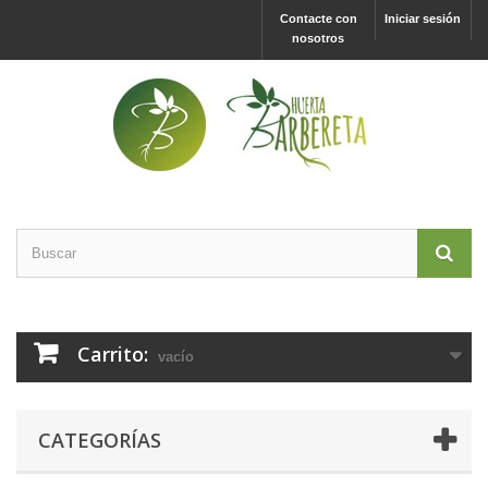
Contacte con
Iniciar sesión
nosotros
Carrito:
vacío
CATEGORÍAS