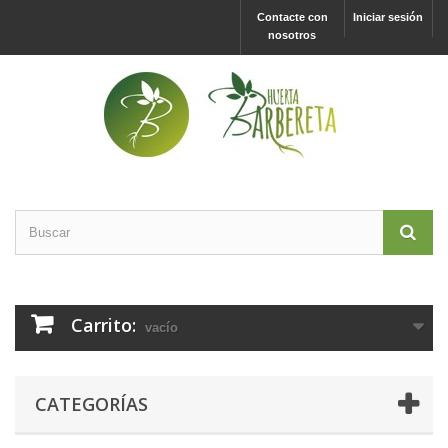
Contacte con
Iniciar sesión
nosotros
Carrito:
vacío
CATEGORÍAS