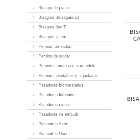
Bisagra de piano
Bisagras de seguridad
Bisagras tipo T
BIS
Bisagras Ucem
C
Pernios torneados
Pernios de soldar
Pernios latonados con arandela
Pernios inoxidables y niquelados
Pasadores bicromatados
Pasadores latonados
BISA
Pasadores niquel
Pasadores de embutir
Picaportes Azbe
Picaportes Ucem