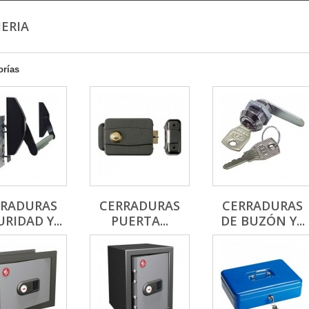
JERIA
orías
RRADURAS
CERRADURAS
CERRADURAS
RIDAD Y...
PUERTA...
DE BUZÓN Y...