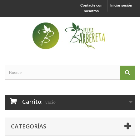
Contacte con
Iniciar sesión
nosotros
Carrito:
vacío
CATEGORÍAS