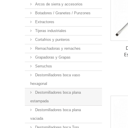
Arcos de sierra y accesorios
Botadores / Granetes / Punzones
Extractores
Tijeras industriales
Cortafrios y punteros
Remachadoras y remaches
E
Grapadoras y Grapas
Serruchos
Destornilladores boca vaso
hexagonal
Destornilladores boca plana
estampada
Destornilladores boca plana
vaciada
Destornilladores boca Torx