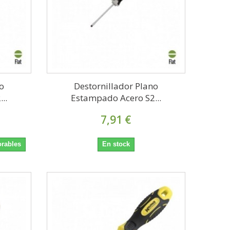
o
Destornillador Plano
..
Estampado Acero S2...
7,91 €
orables
En stock