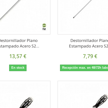
Destornillador Plano
Destornillador Plan
stampado Acero S2...
Estampado Acero S2.
13,57 €
7,79 €
En stock
Recepción max. en 48/72h lab