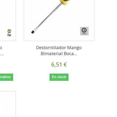
o
Destornillador Mango
..
Bimaterial Boca...
6,51 €
orables
En stock