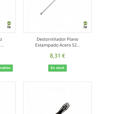
o
Destornillador Plano
..
Estampado Acero S2...
8,31 €
orables
En stock