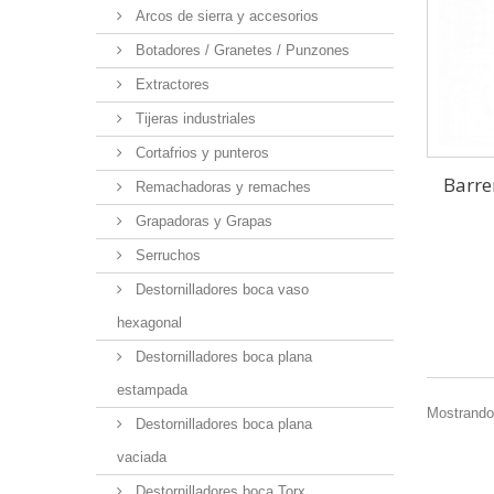
Arcos de sierra y accesorios
Botadores / Granetes / Punzones
Extractores
Tijeras industriales
Cortafrios y punteros
Barre
Remachadoras y remaches
Grapadoras y Grapas
Serruchos
Destornilladores boca vaso
hexagonal
Destornilladores boca plana
estampada
Mostrando 
Destornilladores boca plana
vaciada
Destornilladores boca Torx