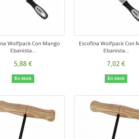
ina Wolfpack Con Mango
Escofina Wolfpack Con
Ebanista...
Ebanista...
5,88 €
7,02 €
En stock
En stock