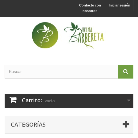
Contacte con
Iniciar sesión
nosotros
Carrito:
vacío
CATEGORÍAS