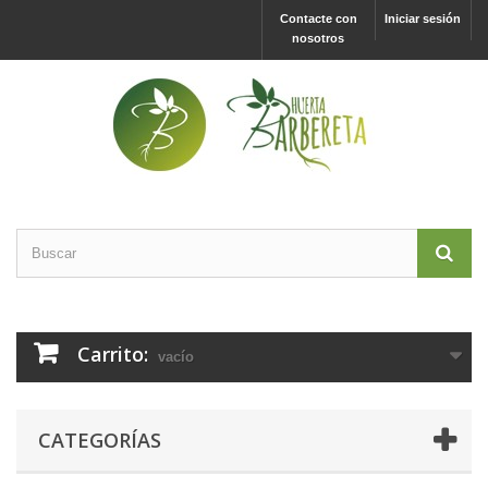
Contacte con
Iniciar sesión
nosotros
Carrito:
vacío
CATEGORÍAS