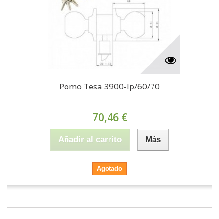
Pomo Tesa 3900-lp/60/70
70,46 €
Añadir al carrito
Más
Agotado