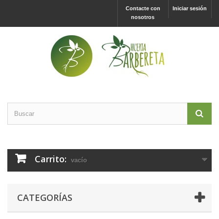
Contacte con
Iniciar sesión
nosotros
Carrito:
vacío
CATEGORÍAS