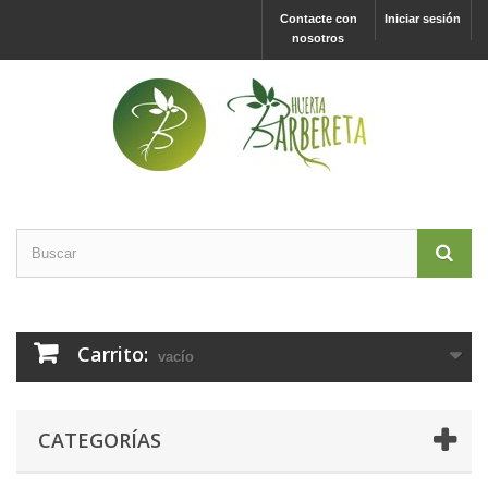
Contacte con
Iniciar sesión
nosotros
Carrito:
vacío
CATEGORÍAS