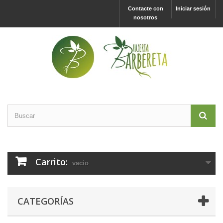
Contacte con
Iniciar sesión
nosotros
Carrito:
vacío
CATEGORÍAS