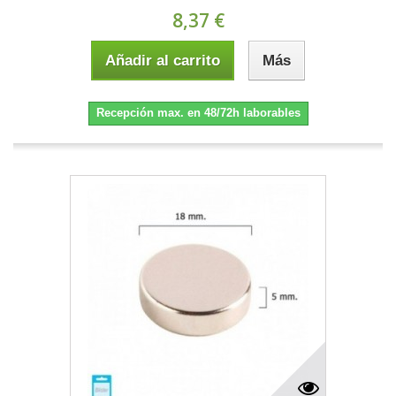
8,37 €
Añadir al carrito
Más
Recepción max. en 48/72h laborables