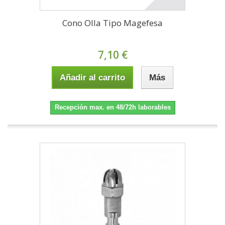
Cono Olla Tipo Magefesa
7,10 €
Añadir al carrito
Más
Recepción max. en 48/72h laborables