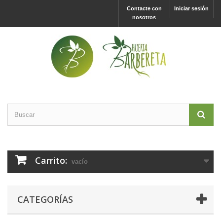
Contacte con
Iniciar sesión
nosotros
Carrito:
vacío
CATEGORÍAS