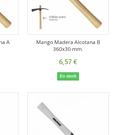
na A
Mango Madera Alcotana B
360x30 mm.
6,57 €
En stock