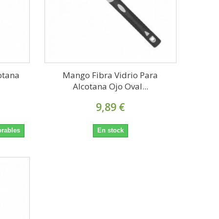
otana
Mango Fibra Vidrio Para
Alcotana Ojo Oval...
9,89 €
orables
En stock