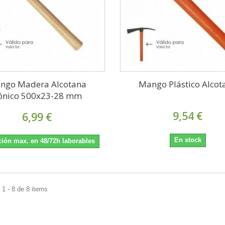
ngo Madera Alcotana
Mango Plástico Alcot
ónico 500x23-28 mm
9,54 €
6,99 €
En stock
ión max. en 48/72h laborables
1 - 8 de 8 items