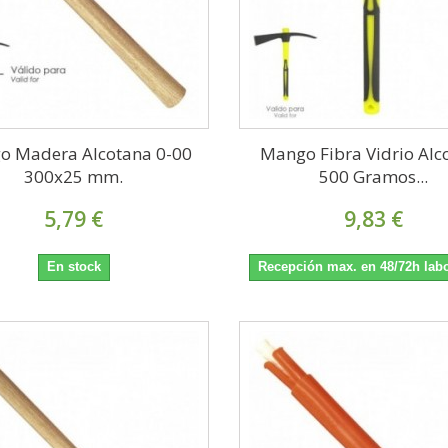
o Madera Alcotana 0-00
Mango Fibra Vidrio Alc
300x25 mm.
500 Gramos...
5,79 €
9,83 €
En stock
Recepción max. en 48/72h lab