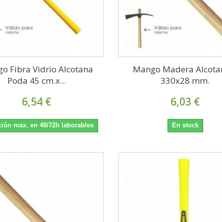
o Fibra Vidrio Alcotana
Mango Madera Alcota
Poda 45 cm.x...
330x28 mm.
6,54 €
6,03 €
ión max. en 48/72h laborables
En stock