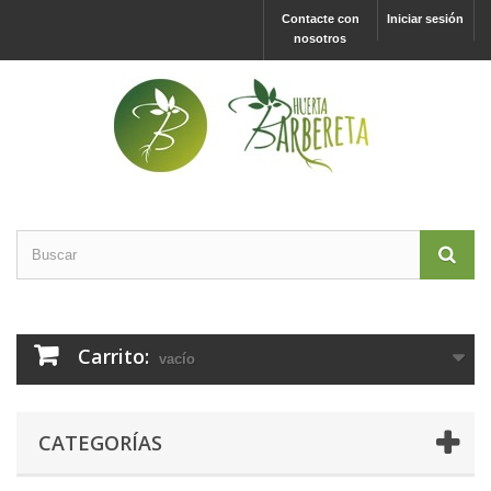
Contacte con
Iniciar sesión
nosotros
Carrito:
vacío
CATEGORÍAS