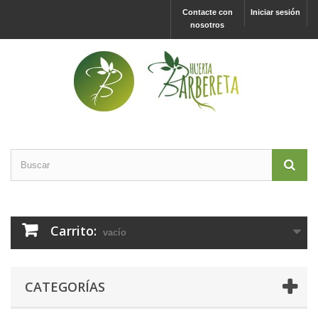
Contacte con
Iniciar sesión
nosotros
Carrito:
vacío
CATEGORÍAS