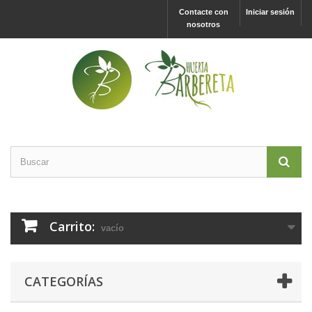
Contacte con
Iniciar sesión
nosotros
Carrito:
vacío
CATEGORÍAS