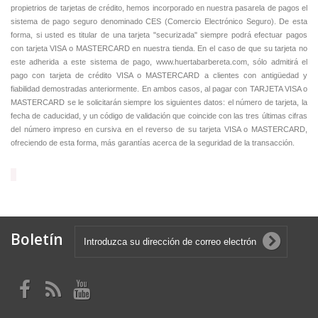
propietrios de tarjetas de crédito, hemos incorporado en nuestra pasarela de pagos el
sistema de pago seguro denominado CES (Comercio Electrónico Seguro). De esta
forma, si usted es titular de una tarjeta "securizada" siempre podrá efectuar pagos
con tarjeta VISA o MASTERCARD en nuestra tienda. En el caso de que su tarjeta no
este adherida a este sistema de pago, www.huertabarbereta.com, sólo admitirá el
pago con tarjeta de crédito VISA o MASTERCARD a clientes con antigüedad y
fiabilidad demostradas anteriormente. En ambos casos, al pagar con TARJETA VISA o
MASTERCARD se le solicitarán siempre los siguientes datos: el número de tarjeta, la
fecha de caducidad, y un código de validación que coincide con las tres últimas cifras
del número impreso en cursiva en el reverso de su tarjeta VISA o MASTERCARD,
ofreciendo de esta forma, más garantías acerca de la seguridad de la transacción.
Boletín