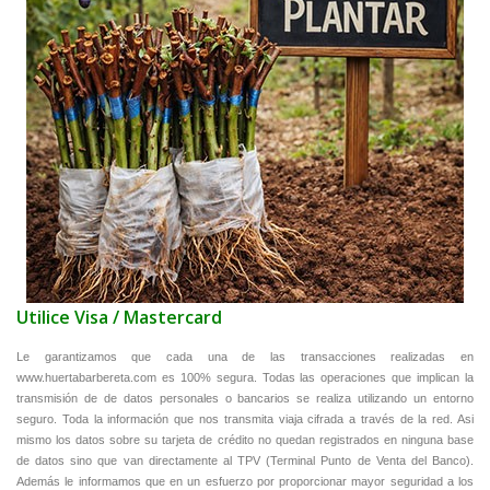
Utilice Visa / Mastercard
Le garantizamos que cada una de las transacciones realizadas en
www.huertabarbereta.com es 100% segura. Todas las operaciones que implican la
transmisión de de datos personales o bancarios se realiza utilizando un entorno
seguro. Toda la información que nos transmita viaja cifrada a través de la red. Asi
mismo los datos sobre su tarjeta de crédito no quedan registrados en ninguna base
de datos sino que van directamente al TPV (Terminal Punto de Venta del Banco).
Además le informamos que en un esfuerzo por proporcionar mayor seguridad a los