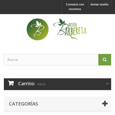
Contacte con
Iniciar sesión
nosotros
Carrito:
vacío
CATEGORÍAS